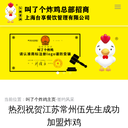
栏
目
导
航
当前位置：
叫了个炸鸡主页
-签约风采
热烈祝贺江苏常州伍先生成功
加盟炸鸡