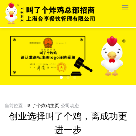
栏
目
导
航
当前位置：
叫了个炸鸡主页
-公司动态
创业选择叫了个鸡，离成功更
进一步