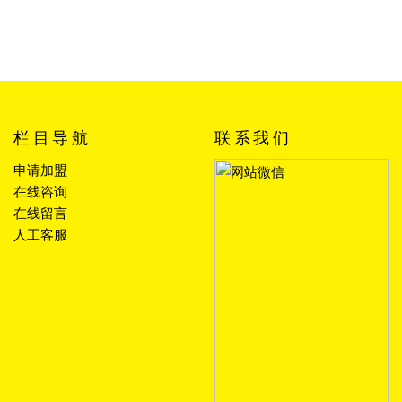
栏目导航
联系我们
申请加盟
在线咨询
在线留言
人工客服