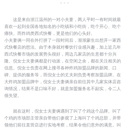
* * *
这是来自浙江温州的一对小夫妻，两人平时一有时间就最
喜欢一起到全国各地知名的小吃镇和小吃街，吃个开心、吃个
痛快。而炸鸡类西式快餐，更是他们的心头好。
小夫妻俩一同在外打拼了一段时间后，渐渐蒙生出想开一家西
式快餐店的想法。由于本身就对餐饮行业感兴趣，加上近几年
西式快餐市场的发展势头很好，周边几家店的生意都十分兴
隆。倪女士夫妻俩都是行动派，在空闲之余，都在关注相关的
信息。倪女士负责在网上搜寻各种炸鸡加盟品牌的新闻、口
碑、提供的服务等，而倪女士的丈夫则负责考察加盟品牌。在
大炸鸡加盟品牌中，倪女士夫妻俩亲自前往其中几家实体店咨
询情况，结果不是口味不好，就是加盟服务名不副实，令二人
很失望。
就在这时，倪女士夫妻俩遇到了叫了个鸡这个品牌。叫了
个鸡的市场部主管亲自带他们参观了上海叫了个鸡总部，并带
领他们前往直营店进行实地考察，结果令他们意外的满意。叫