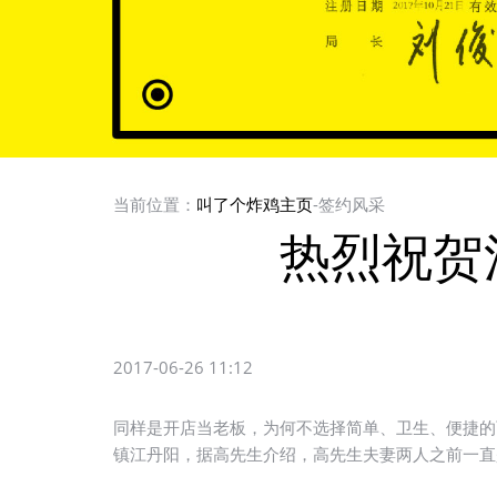
当前位置：
叫了个炸鸡主页
-签约风采
热烈祝贺
2017-06-26 11:12
同样是开店当老板，为何不选择简单、卫生、便捷的
镇江丹阳，据高先生介绍，高先生夫妻两人之前一直