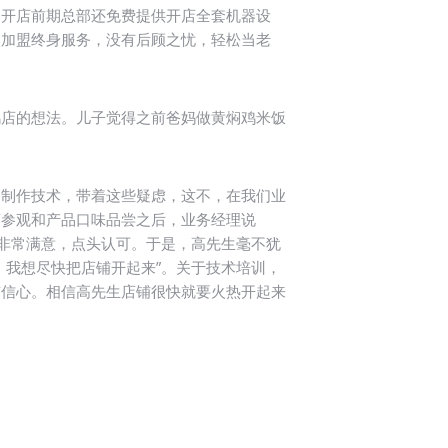
，开店前期总部还免费提供开店全套机器设
次加盟终身服务，没有后顾之忧，轻松当老
鸡店的想法。儿子觉得之前爸妈做黄焖鸡米饭
餐制作技术，带着这些疑虑，这不，在我们业
店参观和产品口味品尝之后，业务经理说
务非常满意，点头认可。于是，高先生毫不犹
，我想尽快把店铺开起来”。关于技术培训，
有信心。相信高先生店铺很快就要火热开起来