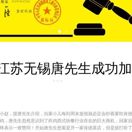
江苏无锡唐先生成功加
* * *
小赵，据唐先生介绍，自家小儿每到周末放假就必定会吵着要吃肯
鸡，唐先生忽然意识到了炸鸡西式快餐行业存在的巨大商机，回家
终表示一致赞同！开始唐先生想着是开一家肯德基店，但是据打听