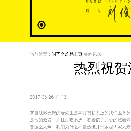
当前位置：
叫了个炸鸡主页
-签约风采
热烈祝贺
2017-06-26 11:13
来自江苏无锡的唐先生是本月初联系上的我们业务员
是他的最爱，并且百吃不厌。看着孩子开心的吃着炸
餐这么火爆，我们为什么不自己也开一家呢！家人最