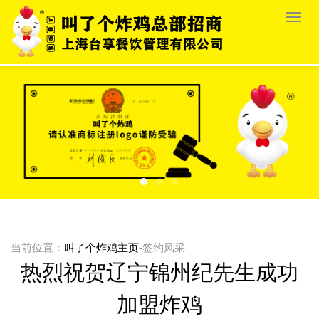
栏
目
导
航
当前位置：
叫了个炸鸡主页
-签约风采
热烈祝贺辽宁锦州纪先生成功
加盟炸鸡