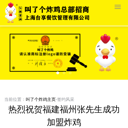
栏
目
导
航
当前位置：
叫了个炸鸡主页
-签约风采
热烈祝贺福建福州张先生成功
加盟炸鸡