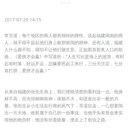
* * *
2017-07-29 14:15
常言道，每个地区的商人都有独特的脾性。说起福建闽南的商
人，就不得不提起他们身上敢拼敢闯的精神。还有人说，福建
人什么都不怕，就怕不让他们做生意。正如那首脍炙人口的歌
曲，《爱拼才会赢》中写道的：“人生可比是海上的波浪，有时
起有时落，好运歹运，总嘛要照起工来行，三分天注定，七分
靠打拼，爱拼才会赢！”
从来自福建的张先生身上，我们便能清楚的看到这一点。他身
材不高，目光却炯炯有神；体格不大，却迸发出非一般的力
量。张先生从小生活在行商的风气下，耳濡目染，一心想要闯
出一片天地，收获属于自己的一份事业。当他手头有资金来实
现他的抱负时，他没有丝毫犹豫，便走上了创业之路。