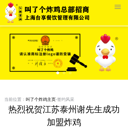
栏
目
导
航
当前位置：
叫了个炸鸡主页
-签约风采
热烈祝贺江苏泰州谢先生成功
加盟炸鸡