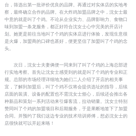
台，筛选出第一批评价优良的品牌。再通过对实体店的实地考
察，最终确立合作的品牌。在大炸鸡加盟品牌之中，沈女士最
中意的就是叫了个鸡。不论从企业实力、品牌影响力、食物口
味到加盟一条龙服务，都正好符合沈女士心中完美的开店计
划。她更是前往当地叫了个鸡的实体店进行体验，发现生意很
是火爆，加盟商的口碑也甚好，便更坚信了加盟叫了个鸡的念
头。
次日，沈女士夫妻俩便一同来到了叫了个鸡的上海总部进
行实地考察。首先让沈女士感受到的就是叫了个鸡的专业和正
规。总部的市场经理详细地为她们二人介绍了开店的相关事
宜，了解到加盟后，叫了个鸡不仅将会提供选址的指导，后续
店面的装潢、设备的配置也不需沈女士烦心，后续还会推出各
种新品和策划一系列活动来引爆客流，拉动销量。沈女士特别
赞同叫了个鸡的加盟项目和后期服务，于是果断地签下了加盟
合同。并预约了我们这边专业的技术培训师傅，想必沈女士的
店很快就可以开起来咯！