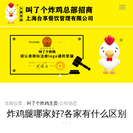
栏
目
导
航
当前位置：
叫了个炸鸡主页
-公司动态
炸鸡腿哪家好?各家有什么区别
* * *