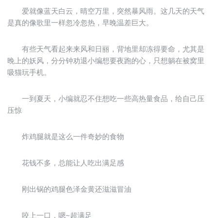
爱就像蓝天白云，晴空万里，突然暴风雨。这几天的天气
是真的像歌里一样忽冷忽热，早晚温差巨大。
有些天气看起来来风和日丽，背地里却冻得要命，尤其是
晚上的妖风，分分钟劝退小编想要夜跑的心，只想躺在被窝里
吸猫玩手机。
一到夏天，小编就忍不住想吃一些高热量食品，给自己压
压惊
炸鸡腿就是这么一件奇妙的食物
花钱不多，总能让人吃出满足感
刚出锅的鸡腿色泽金黄还滋滋冒油
咬上一口，嗯~超满足