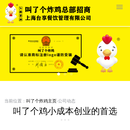
栏
目
导
航
当前位置：
叫了个炸鸡主页
-公司动态
叫了个鸡小成本创业的首选
* * *