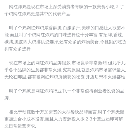
网红炸鸡是现在市场上深受消费者青睐的一款美食小吃,叫了
个鸡网红炸鸡更是其中的代表产品.
叫了个鸡网红炸鸡咸香酥脆,白嫩多汁,美味的口感让人欲罢不
能.而且叫了个鸡网红炸鸡的口味选择也十分丰富,有招牌,香辣,
碳烤,脆皮四大鸡排供您选择,还有众多的炸物美食,令挑剔的吃货
拥有众多选择.
现在市场上的网红炸鸡品牌很多,市场竞争非常激烈,但几乎几
乎各个品牌的生意都非常火爆,究其原因,就是炸鸡市场需求量大,
无论在哪里,都有被网红炸鸡所掳获的吃货,开店后想不火爆都难.
叫了个鸡就是网红炸鸡行业中,一个非常值得创业者投资的品
牌.
相比于动辄数十万加盟费的大型餐饮品牌而言,叫了个鸡无疑
更加适合小成本投资,而且人力资源投入少,2-3个营业员即可解
决日常运营需求,