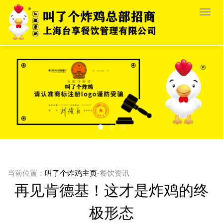
栏
目
导
航
当前位置：
叫了个炸鸡主页
-餐饮资讯
再见肯德基！这才是炸鸡的终
极形态