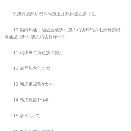
9.所有的鸡块都均匀裹上炸鸡粉盛在盘子里
10.锅内热油，油温五成热时加入鸡块炸约六七分钟捞出，
等油温回升后加入鸡块复炸一次
11.鸡块呈金黄色捞出控油
12.碗里加六勺水饴
13.韩式番茄酱4大勺
14.韩式辣酱1勺半
15.清水4大勺