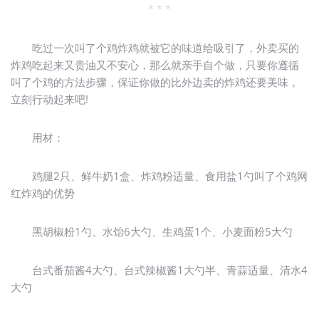
* * *
吃过一次叫了个鸡炸鸡就被它的味道给吸引了，外卖买的
炸鸡吃起来又贵油又不安心，那么就亲手自个做，只要你遵循
叫了个鸡的方法步骤，保证你做的比外边卖的炸鸡还要美味，
立刻行动起来吧!
用材：
鸡腿2只、鲜牛奶1盒、炸鸡粉适量、食用盐1勺叫了个鸡网
红炸鸡的优势
黑胡椒粉1勺、水饴6大勺、生鸡蛋1个、小麦面粉5大勺
台式番茄酱4大勺、台式辣椒酱1大勺半、青蒜适量、清水4
大勺