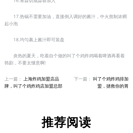
16.青蒜切成蒜蓉加入
17.热锅不需要加油，直接倒入调好的酱汁，中火熬制浓稠
起小泡
18.均匀裹上酱汁即可装盘
炎热的夏天，吃着自个做的叫了个鸡炸鸡喝着啤酒再看着
韩剧，不要太惬意啊!
上一篇：
上海炸鸡加盟店品
下一篇：
叫了个鸡炸鸡排加
牌，叫了个鸡炸鸡店加盟总部
盟，拯救你的胃
推荐阅读