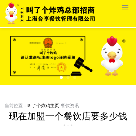
栏
目
导
航
当前位置：
叫了个炸鸡主页
-餐饮资讯
现在加盟一个餐饮店要多少钱
* * *